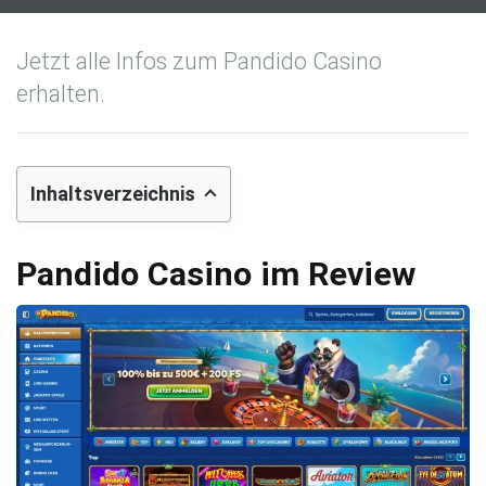
Jetzt alle Infos zum Pandido Casino
erhalten.
Inhaltsverzeichnis
Pandido Casino im Review