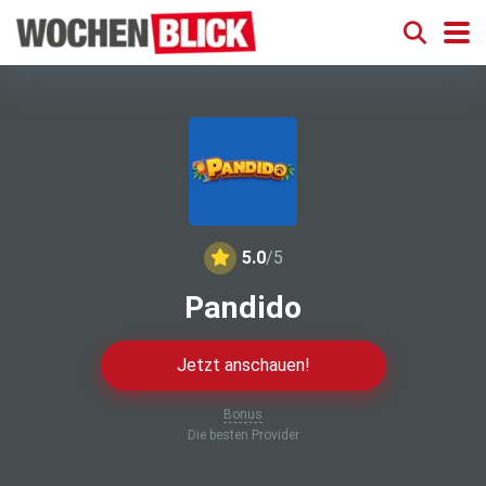
5.0
/5
Pandido
Jetzt anschauen!
Bonus
Die besten Provider