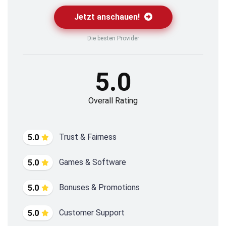
Jetzt anschauen!
Die besten Provider
5.0
Overall Rating
Trust & Fairness
5.0
Games & Software
5.0
Bonuses & Promotions
5.0
Customer Support
5.0