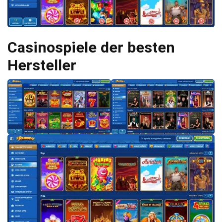
Casinospiele der besten
Hersteller