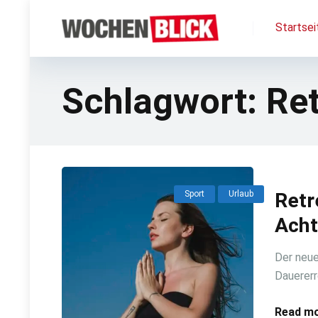
Startsei
Schlagwort:
Ret
Sport
Urlaub
Retr
Acht
Der neue
Dauererr
Read mo