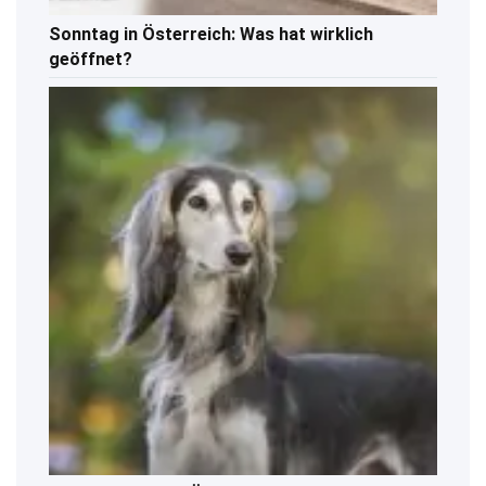
Sonntag in Österreich: Was hat wirklich
geöffnet?