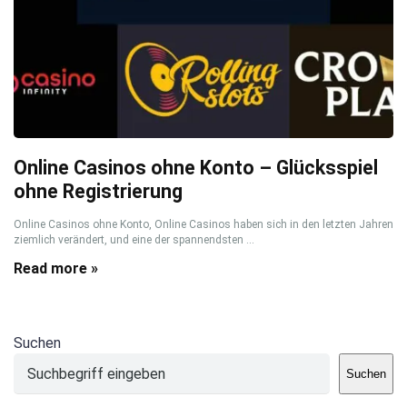
Online Casinos ohne Konto – Glücksspiel
ohne Registrierung
Online Casinos ohne Konto, Online Casinos haben sich in den letzten Jahren
ziemlich verändert, und eine der spannendsten ...
Read more »
Suchen
Suchen