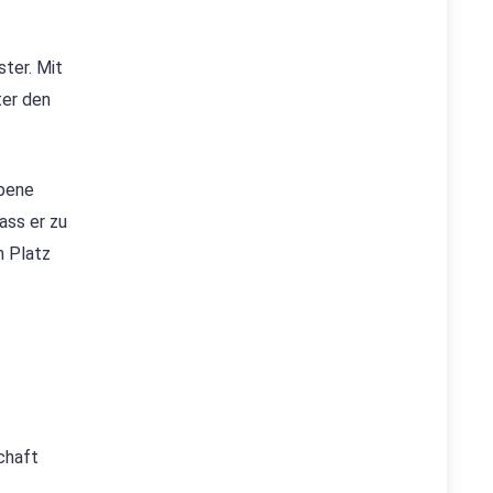
ster. Mit
ter den
Ebene
ass er zu
m Platz
chaft