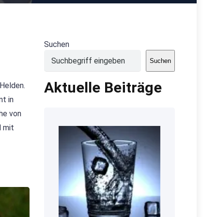
Suchen
Suchen
Aktuelle Beiträge
 Helden.
t in
che von
l mit