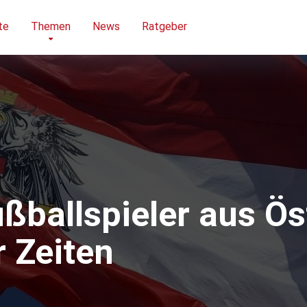
te
Themen
News
Ratgeber
ßballspieler aus Ös
r Zeiten