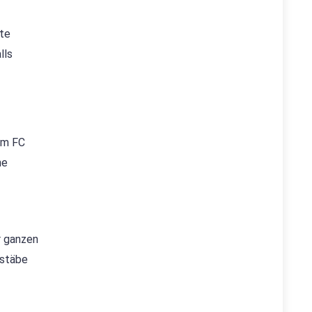
ute
lls
im FC
ne
r ganzen
ßstäbe