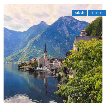
Urlaub
Themen