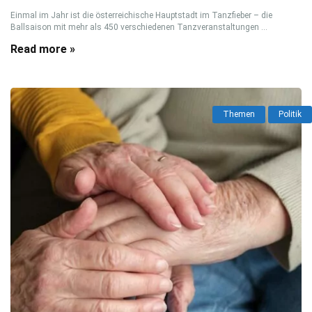
Einmal im Jahr ist die österreichische Hauptstadt im Tanzfieber – die
Ballsaison mit mehr als 450 verschiedenen Tanzveranstaltungen ...
Read more »
Themen
Politik