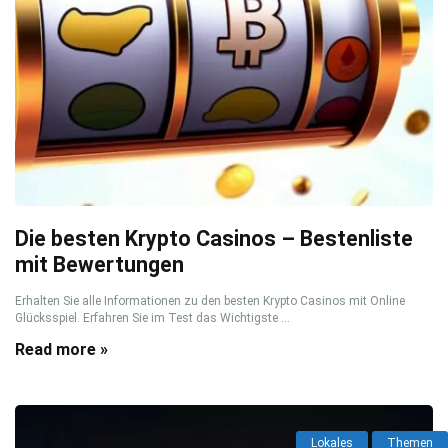
Die besten Krypto Casinos – Bestenliste
mit Bewertungen
Erhalten Sie alle Informationen zu den besten Krypto Casinos mit Online
Glücksspiel. Erfahren Sie im Test das Wichtigste ...
Read more »
Lokales
Themen