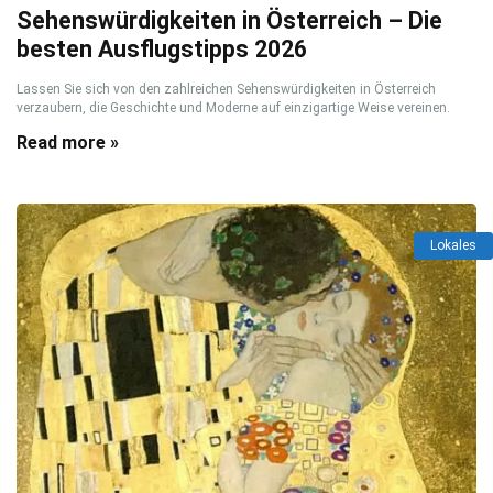
Sehenswürdigkeiten in Österreich – Die
besten Ausflugstipps 2026
Lassen Sie sich von den zahlreichen Sehenswürdigkeiten in Österreich
verzaubern, die Geschichte und Moderne auf einzigartige Weise vereinen.
Read more »
Lokales