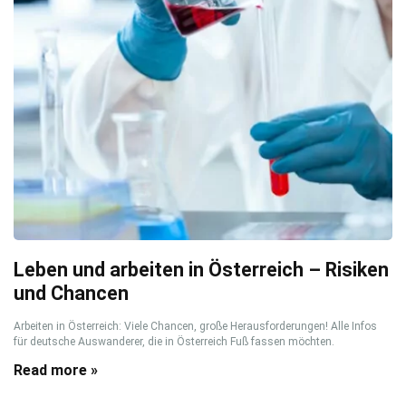
Leben und arbeiten in Österreich – Risiken
und Chancen
Arbeiten in Österreich: Viele Chancen, große Herausforderungen! Alle Infos
für deutsche Auswanderer, die in Österreich Fuß fassen möchten.
Read more »