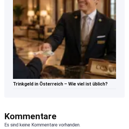
Trinkgeld in Österreich – Wie viel ist üblich?
Kommentare
Es sind keine Kommentare vorhanden.