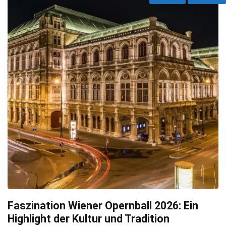
Faszination Wiener Opernball 2026: Ein
Highlight der Kultur und Tradition